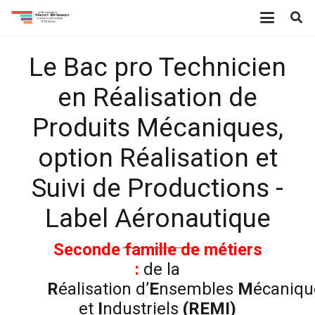
Le Bac pro Technicien
en Réalisation de
Produits Mécaniques,
option Réalisation et
Suivi de Productions -
Label Aéronautique
Seconde famille de métiers
:
de la
R
éalisation d’
E
nsembles
M
écaniqu
et
I
ndustriels
(REMI)