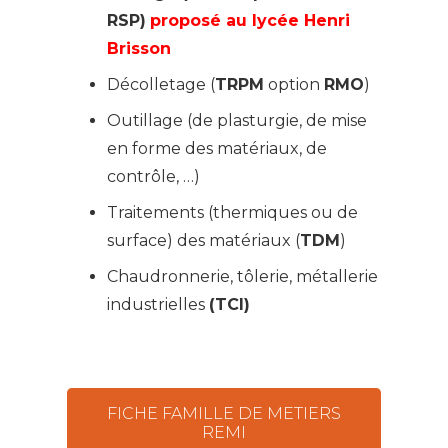
RSP)
propo
sé
au lycée Henri
Brisson
Décolletage (
TRPM
option
RMO
)
Outillage (de plasturgie, de mise
en forme des matériaux, de
contrôle, …)
Traitements (thermiques ou de
surface) des matériaux (
TDM
)
Chaudronnerie, tôlerie, métallerie
industrielles
(TCI)
FICHE FAMILLE DE METIERS
REMI