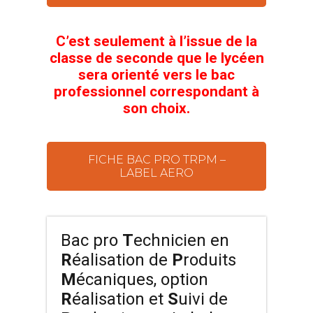
C’est seulement à l’issue de la
classe de seconde que le lycéen
sera orienté vers le bac
professionnel correspondant à
son choix.
FICHE BAC PRO TRPM –
LABEL AERO
Bac pro
T
echnicien en
R
éalisation de
P
roduits
M
écaniques, option
R
éalisation et
S
uivi de