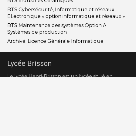
BTS Industries Céramiques
BTS Cybersécurité, Informatique et réseaux,
ELectronique « option informatique et réseaux »
BTS Maintenance des systèmes Option A
Systèmes de production
Archivé: Licence Générale Informatique
Lycée Brisson
Le lycée Henri-Brisson est un lycée situé en
France à Vierzon dans le département du Cher
en région Centre-Val de Loire. C’est
historiquement la première école nationale
professionnelle, créée par décret le 9 juillet 1881.