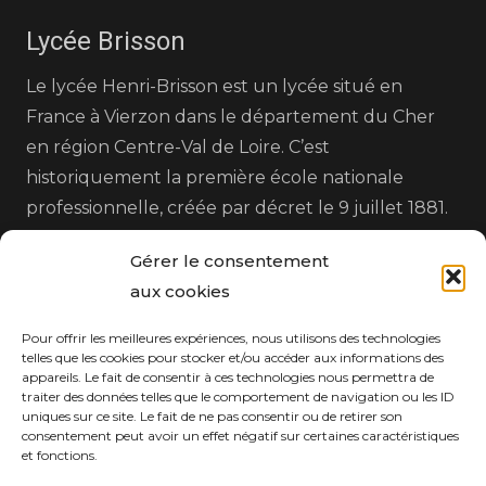
Lycée Brisson
Le lycée Henri-Brisson est un lycée situé en
France à Vierzon dans le département du Cher
en région Centre-Val de Loire. C’est
historiquement la première école nationale
professionnelle, créée par décret le 9 juillet 1881.
Gérer le consentement
aux cookies
Pour offrir les meilleures expériences, nous utilisons des technologies
telles que les cookies pour stocker et/ou accéder aux informations des
appareils. Le fait de consentir à ces technologies nous permettra de
Nos Coordonnées
traiter des données telles que le comportement de navigation ou les ID
uniques sur ce site. Le fait de ne pas consentir ou de retirer son
consentement peut avoir un effet négatif sur certaines caractéristiques
home
25 Avenue Henri Brisson, 18100 Vierzon
et fonctions.