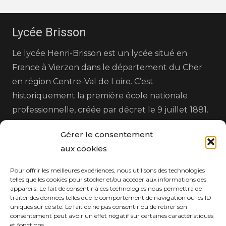
Lycée Brisson
Le lycée Henri-Brisson est un lycée situé en
France à Vierzon dans le département du Cher
en région Centre-Val de Loire. C’est
historiquement la première école nationale
professionnelle, créée par décret le 9 juillet 1881.
Gérer le consentement
aux cookies
Pour offrir les meilleures expériences, nous utilisons des technologies
telles que les cookies pour stocker et/ou accéder aux informations des
appareils. Le fait de consentir à ces technologies nous permettra de
Nos Coordonnées
traiter des données telles que le comportement de navigation ou les ID
uniques sur ce site. Le fait de ne pas consentir ou de retirer son
consentement peut avoir un effet négatif sur certaines caractéristiques
home
25 Avenue Henri Brisson, 18100 Vierzon
et fonctions.