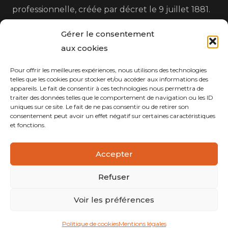
professionnelle, créée par décret le 9 juillet 1881.
Gérer le consentement
aux cookies
Pour offrir les meilleures expériences, nous utilisons des technologies
telles que les cookies pour stocker et/ou accéder aux informations des
appareils. Le fait de consentir à ces technologies nous permettra de
Nos Coordonnées
traiter des données telles que le comportement de navigation ou les ID
uniques sur ce site. Le fait de ne pas consentir ou de retirer son
consentement peut avoir un effet négatif sur certaines caractéristiques
home
25 Avenue Henri Brisson, 18100 Vierzon
et fonctions.
mail
ce.0180036s@ac-orleans-tours.fr
Accepter
phone
02 36 96 99 00
Refuser
Voir les préférences
2023 |
la grande cuillère
|
Mentions Légales
&
Politique
de Confidentialités
Politique de cookies
Mentions légales