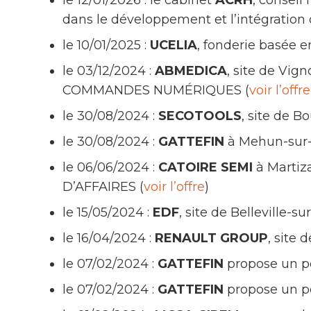
le 12/01/2026 : le cabinet
ACRH
, conseil
dans le développement et l’intégration 
le 10/01/2025 :
UCELIA
, fonderie basée 
le 03/12/2024 :
ABMEDICA
, site de V
COMMANDES NUMÉRIQUES (
voir l’offre
le 30/08/2024 :
SECOTOOLS
, site de 
le 30/08/2024 :
GATTEFIN
à Mehun-sur-
le 06/06/2024 :
CATOIRE SEMI
à Martiz
D’AFFAIRES (
voir l’offre
)
le 15/05/2024 :
EDF
, site de Belleville
le 16/04/2024 :
RENAULT GROUP
, site
le 07/02/2024 :
GATTEFIN
propose un 
le 07/02/2024 :
GATTEFIN
propose un 